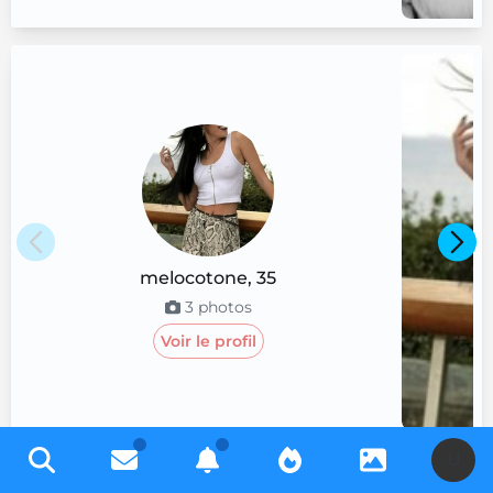
melocotone
,
35
3
photos
Voir le profil
U