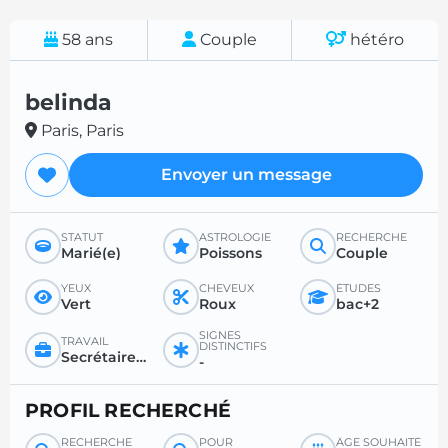
58
ans
Couple
hétéro
belinda
Paris, Paris
Envoyer un message
STATUT
ASTROLOGIE
RECHERCHE
Marié(e)
Poissons
Couple
YEUX
CHEVEUX
ÉTUDES
Vert
Roux
bac+2
SIGNES
TRAVAIL
DISTINCTIFS
Secrétaire / fonctionnaire / instituteur
-
PROFIL RECHERCHÉ
RECHERCHE
POUR
ÂGE SOUHAITÉ