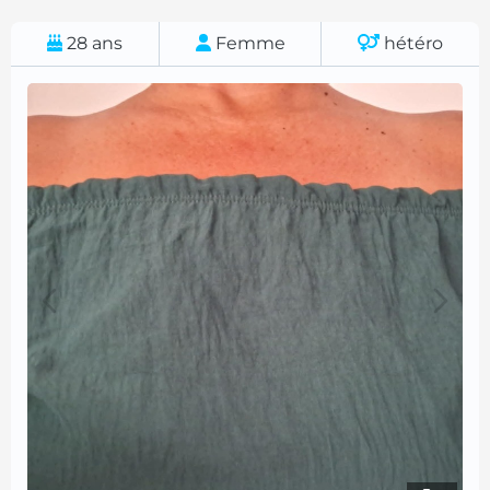
28
ans
Femme
hétéro