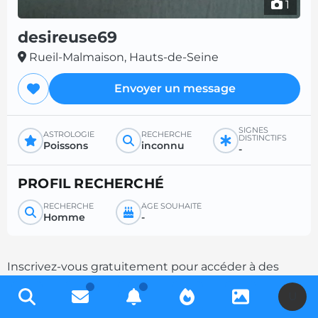
1
desireuse69
Rueil-Malmaison, Hauts-de-Seine
Envoyer un message
SIGNES
ASTROLOGIE
RECHERCHE
DISTINCTIFS
Poissons
inconnu
-
PROFIL RECHERCHÉ
RECHERCHE
ÂGE SOUHAITÉ
Homme
-
Inscrivez-vous gratuitement pour accéder à des
milliers de profils et multipliez les chances de
U
contacts en complétant votre description.