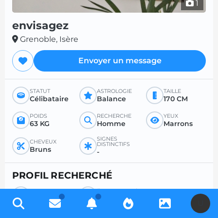
1
envisagez
Grenoble, Isère
Envoyer un message
STATUT
ASTROLOGIE
TAILLE
Célibataire
Balance
170 CM
POIDS
RECHERCHE
YEUX
63 KG
Homme
Marrons
SIGNES
CHEVEUX
DISTINCTIFS
Bruns
-
PROFIL RECHERCHÉ
RECHERCHE
ÂGE SOUHAITÉ
Femme
-
U