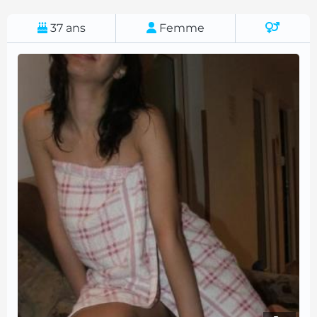
37
ans
Femme