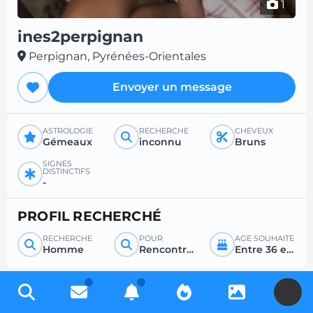
1
ines2perpignan
Perpignan, Pyrénées-Orientales
Envoyer un message
ASTROLOGIE
RECHERCHE
CHEVEUX
Gémeaux
inconnu
Bruns
SIGNES
DISTINCTIFS
-
PROFIL RECHERCHÉ
RECHERCHE
POUR
ÂGE SOUHAITÉ
Homme
Rencontre sérieuse
Entre 36 et 99
U
Inscrivez-vous gratuitement pour accéder à des