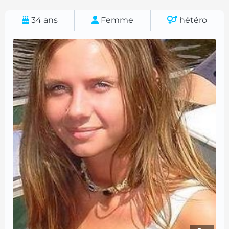
34
ans
Femme
hétéro