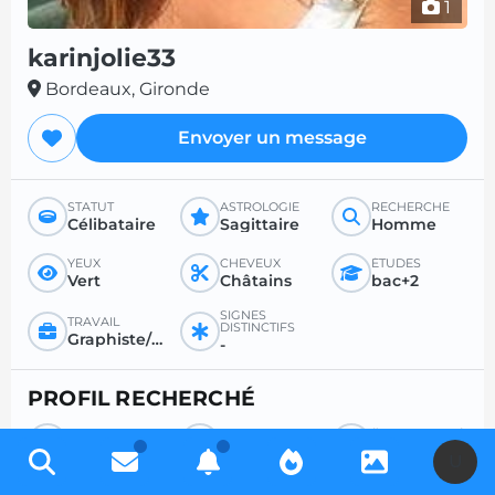
1
karinjolie33
Bordeaux, Gironde
Envoyer un message
STATUT
ASTROLOGIE
RECHERCHE
Célibataire
Sagittaire
Homme
YEUX
CHEVEUX
ÉTUDES
Vert
Châtains
bac+2
SIGNES
TRAVAIL
DISTINCTIFS
Graphiste/Programmeur/Webmaster
-
PROFIL RECHERCHÉ
RECHERCHE
POUR
ÂGE SOUHAITÉ
Homme
Rencontre sérieuse
-
U