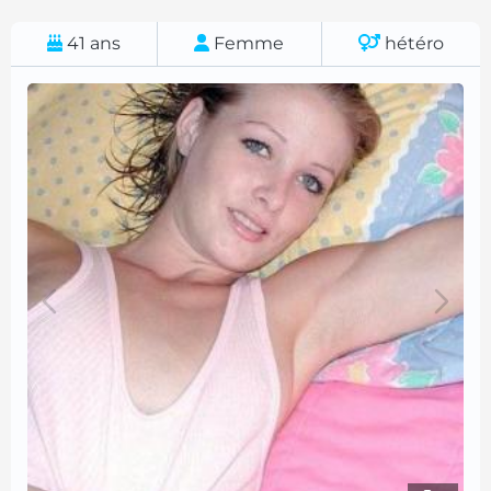
41
ans
Femme
hétéro