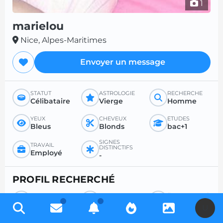
1
marielou
Nice, Alpes-Maritimes
Envoyer un message
STATUT
ASTROLOGIE
RECHERCHE
Célibataire
Vierge
Homme
YEUX
CHEVEUX
ÉTUDES
Bleus
Blonds
bac+1
SIGNES
TRAVAIL
DISTINCTIFS
Employé
-
PROFIL RECHERCHÉ
RECHERCHE
POUR
ÂGE SOUHAITÉ
Homme
Amour
-
U