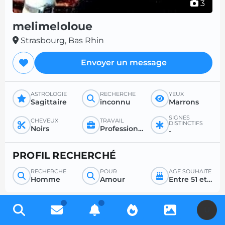
3
melimeloloue
Strasbourg, Bas Rhin
Envoyer un message
ASTROLOGIE
RECHERCHE
YEUX
Sagittaire
inconnu
Marrons
SIGNES
CHEVEUX
TRAVAIL
DISTINCTIFS
Noirs
Profession libérale
-
PROFIL RECHERCHÉ
RECHERCHE
POUR
ÂGE SOUHAITÉ
Homme
Amour
Entre 51 et 99
U
Inscrivez-vous gratuitement pour accéder à des