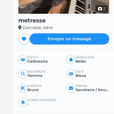
2
metresse
Grenoble, Isère
Envoyer un message
STATUT
ASTROLOGIE
Célibataire
Bélier
RECHERCHE
YEUX
Homme
Bleus
CHEVEUX
TRAVAIL
Bruns
Secrétaire / fonctionnaire / instituteur
SIGNES DISTINCTIFS
-