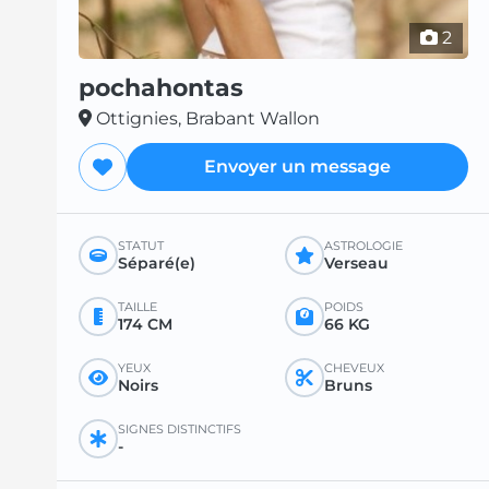
2
pochahontas
Ottignies, Brabant Wallon
Envoyer un message
STATUT
ASTROLOGIE
Séparé(e)
Verseau
TAILLE
POIDS
174 CM
66 KG
YEUX
CHEVEUX
Noirs
Bruns
SIGNES DISTINCTIFS
-