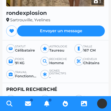
3
rondexplosion
Sartrouville, Yvelines
Envoyer un message
STATUT
ASTROLOGIE
TAILLE
Célibataire
Taureau
167 CM
POIDS
RECHERCHE
CHEVEUX
91 KG
Homme
Châtains
SIGNES
TRAVAIL
DISTINCTIFS
Fonctionnaire secrétariat
-
PROFIL RECHERCHÉ
RECHERCHE
POUR
ÂGE SOUHAITÉ
Homme
Sexe
Entre 26 et 50
U
RAPPORT