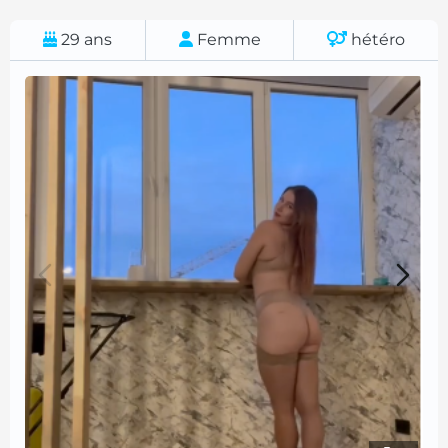
29
ans
Femme
hétéro