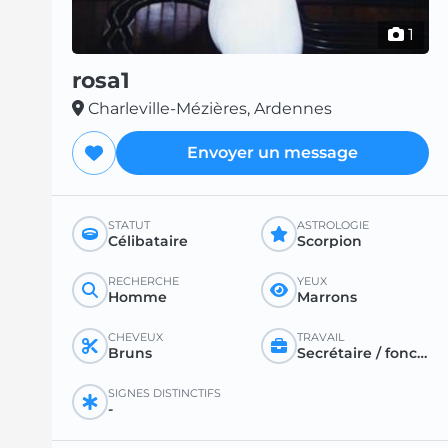
1
rosa1
Charleville-Mézières, Ardennes
Envoyer un message
STATUT
ASTROLOGIE
Célibataire
Scorpion
RECHERCHE
YEUX
Homme
Marrons
CHEVEUX
TRAVAIL
Bruns
Secrétaire / fonctionnaire / instituteur
SIGNES DISTINCTIFS
-