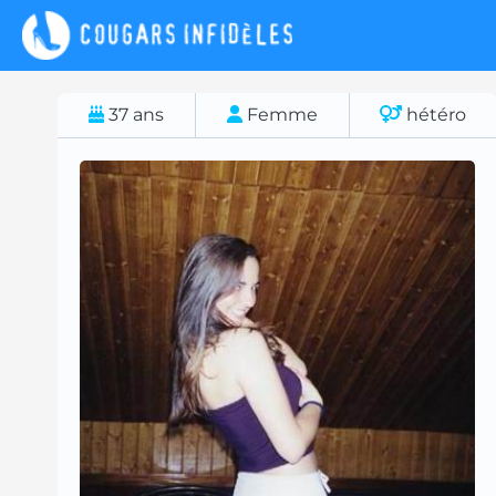
37
ans
Femme
hétéro