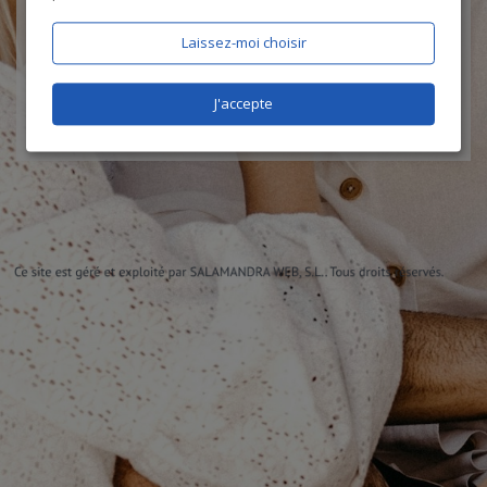
J'accepte les
CGU
et la
politique de protection des données
, et
certifie être âgé de plus de 18 ans
Laissez-moi choisir
J'accepte