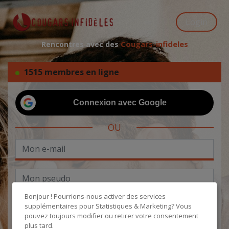
Login
Cougars-infideles
Rencontres avec des
1515 membres en ligne
Connexion avec Google
OU
Bonjour ! Pourrions-nous activer des services
supplémentaires pour
Statistiques & Marketing
? Vous
pouvez toujours modifier ou retirer votre consentement
plus tard.