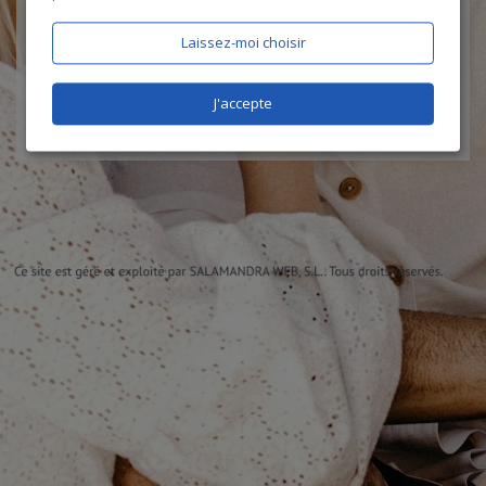
J'accepte les
CGU
et la
politique de protection des données
, et
certifie être âgé de plus de 18 ans
Laissez-moi choisir
J'accepte