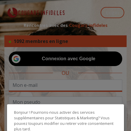
Login
Cougars-infideles
Rencontres avec des
1092 membres en ligne
Connexion avec Google
OU
Bonjour ! Pourrions-nous activer des services
supplémentaires pour
Statistiques & Marketing
? Vous
pouvez toujours modifier ou retirer votre consentement
plus tard.