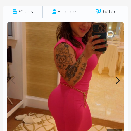
30
ans
Femme
hétéro