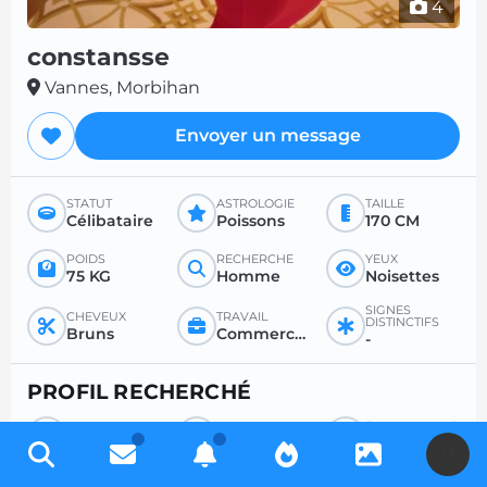
4
constansse
Vannes, Morbihan
Envoyer un message
STATUT
ASTROLOGIE
TAILLE
Célibataire
Poissons
170 CM
POIDS
RECHERCHE
YEUX
75 KG
Homme
Noisettes
SIGNES
CHEVEUX
TRAVAIL
DISTINCTIFS
Bruns
Commercant et assimilé
-
PROFIL RECHERCHÉ
RECHERCHE
POUR
ÂGE SOUHAITÉ
Homme
Sexe
Entre 36 et 99
U
RAPPORT