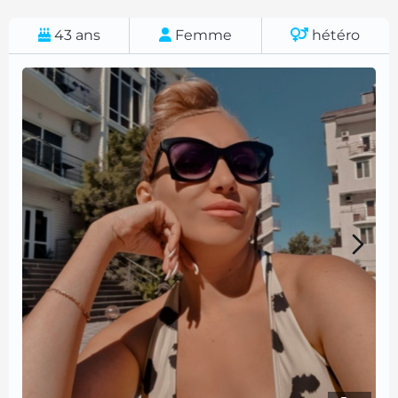
43
ans
Femme
hétéro