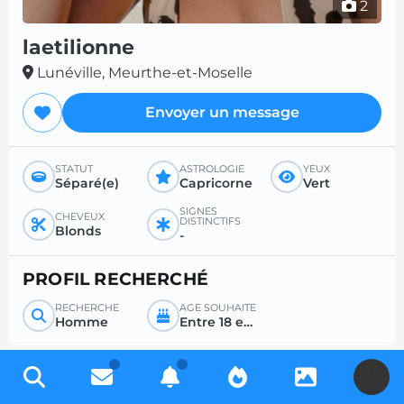
2
laetilionne
Lunéville, Meurthe-et-Moselle
Envoyer un message
STATUT
ASTROLOGIE
YEUX
Séparé(e)
Capricorne
Vert
SIGNES
CHEVEUX
DISTINCTIFS
Blonds
-
PROFIL RECHERCHÉ
RECHERCHE
ÂGE SOUHAITÉ
Homme
Entre 18 et 35
U
Inscrivez-vous gratuitement pour accéder à des