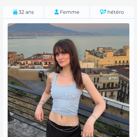
32
ans
Femme
hétéro