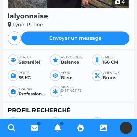
4
lalyonnaise
Lyon, Rhône
Envoyer un message
STATUT
ASTROLOGIE
TAILLE
Séparé(e)
Balance
166 CM
POIDS
YEUX
CHEVEUX
55 KG
Bleus
Bruns
SIGNES
TRAVAIL
DISTINCTIFS
Profession libérale
-
PROFIL RECHERCHÉ
RECHERCHE
POUR
ÂGE SOUHAITÉ
Homme
Sexe
Entre 18 et 35
U
RAPPORT