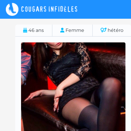
46
ans
Femme
hétéro