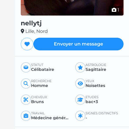
1
nellytj
Lille, Nord
Envoyer un message
STATUT
ASTROLOGIE
Célibataire
Sagittaire
RECHERCHE
YEUX
Homme
Noisettes
CHEVEUX
ÉTUDES
Bruns
bac+3
TRAVAIL
SIGNES DISTINCTIFS
Médecine générale ou spécialisée
-