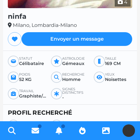
4
ninfa
Milano, Lombardia-Milano
Envoyer un message
STATUT
ASTROLOGIE
TAILLE
Célibataire
Gémeaux
169 CM
POIDS
RECHERCHE
YEUX
52 KG
Homme
Noisettes
SIGNES
TRAVAIL
DISTINCTIFS
Graphiste/Programmeur/Webmaster
-
PROFIL RECHERCHÉ
RECHERCHE
ÂGE SOUHAITÉ
Homme
Entre 18 et 99
U