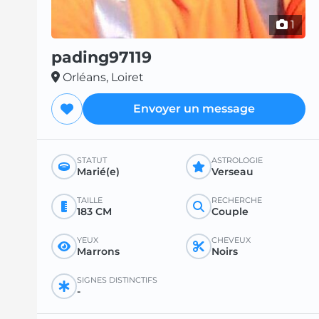
1
pading97119
Orléans, Loiret
Envoyer un message
STATUT
ASTROLOGIE
Marié(e)
Verseau
TAILLE
RECHERCHE
183 CM
Couple
YEUX
CHEVEUX
Marrons
Noirs
SIGNES DISTINCTIFS
-