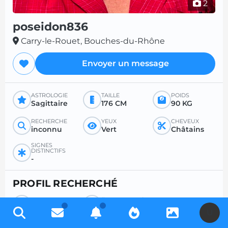
2
poseidon836
Carry-le-Rouet, Bouches-du-Rhône
Envoyer un message
ASTROLOGIE
TAILLE
POIDS
Sagittaire
176 CM
90 KG
RECHERCHE
YEUX
CHEVEUX
inconnu
Vert
Châtains
SIGNES
DISTINCTIFS
-
PROFIL RECHERCHÉ
RECHERCHE
ÂGE SOUHAITÉ
Femme
-
U