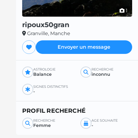
1
ripoux50gran
Granville, Manche
Envoyer un message
ASTROLOGIE
RECHERCHE
Balance
inconnu
SIGNES DISTINCTIFS
-
PROFIL RECHERCHÉ
RECHERCHE
ÂGE SOUHAITÉ
Femme
-