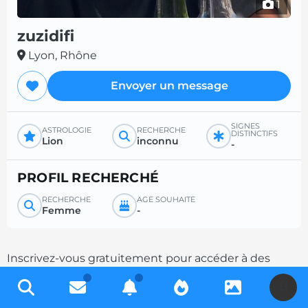
1
zuzidifi
Lyon, Rhône
Envoyer un message
SIGNES
ASTROLOGIE
RECHERCHE
DISTINCTIFS
Lion
inconnu
-
PROFIL RECHERCHÉ
RECHERCHE
ÂGE SOUHAITÉ
Femme
-
Inscrivez-vous gratuitement pour accéder à des
milliers de profils et multipliez les chances de
U
contacts en complétant votre description.