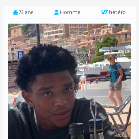
31
ans
Homme
hétéro