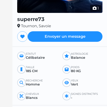
1
superre73
Tournon, Savoie
Envoyer un message
STATUT
ASTROLOGIE
Célibataire
Balance
TAILLE
POIDS
185 CM
80 KG
RECHERCHE
YEUX
Homme
Vert
CHEVEUX
SIGNES DISTINCTIFS
Blancs
-