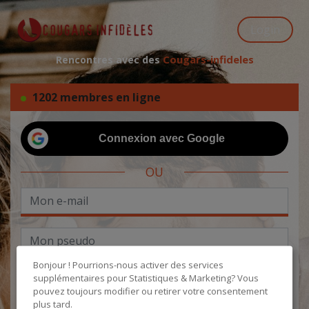
Login
Cougars-infideles
Rencontres avec des
1202 membres en ligne
Connexion avec Google
OU
Bonjour ! Pourrions-nous activer des services
supplémentaires pour
Statistiques & Marketing
? Vous
pouvez toujours modifier ou retirer votre consentement
plus tard.