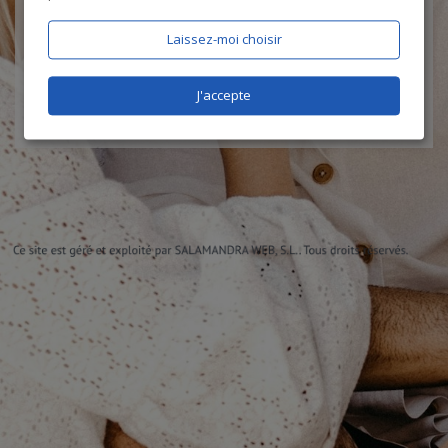
J'accepte les
CGU
et la
politique de protection des données
, et
certifie être âgé de plus de 18 ans
Laissez-moi choisir
J'accepte