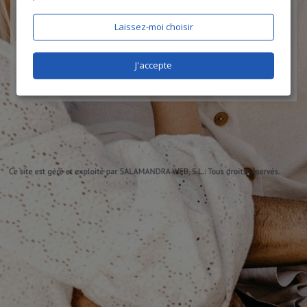
J'accepte les
CGU
et la
politique de protection des données
, et
certifie être âgé de plus de 18 ans
Laissez-moi choisir
J'accepte