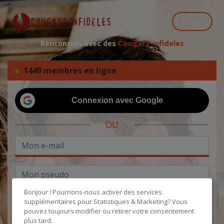
Login
Cougars-infideles
Rencontres avec des
1449 membres en ligne
Connexion avec Google
OU
Bonjour ! Pourrions-nous activer des services
supplémentaires pour
Statistiques & Marketing
? Vous
pouvez toujours modifier ou retirer votre consentement
plus tard.