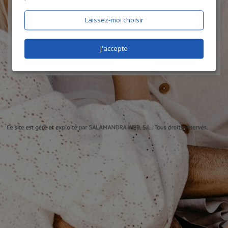
J'accepte les
CGU
et la
politique de protection des données
, et
certifie être âgé de plus de 18 ans
Laissez-moi choisir
J'accepte