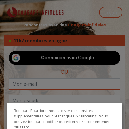
Login
Cougars-infideles
Rencontres avec des
1167 membres en ligne
Connexion avec Google
OU
Bonjour ! Pourrions-nous activer des services
supplémentaires pour
Statistiques & Marketing
? Vous
pouvez toujours modifier ou retirer votre consentement
plus tard.